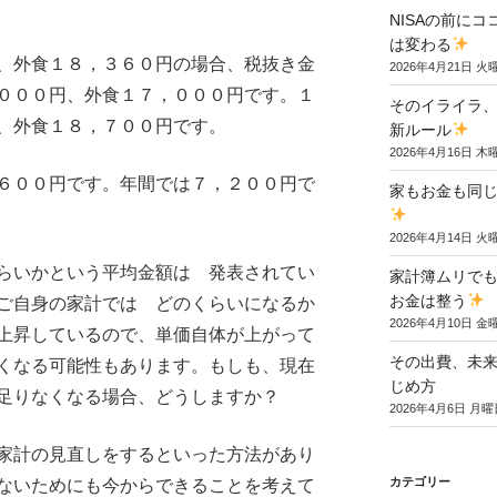
NISAの前に
は変わる
、外食１８，３６０円の場合、税抜き金
2026年4月21日 火
０００円、外食１７，０００円です。１
そのイライラ
、外食１８，７００円です。
新ルール
2026年4月16日 木
６００円です。年間では７，２００円で
家もお金も同じ
2026年4月14日 火
らいかという平均金額は 発表されてい
家計簿ムリでも
お金は整う
ご自身の家計では どのくらいになるか
2026年4月10日 金
上昇しているので、単価自体が上がって
その出費、未
くなる可能性もあります。もしも、現在
じめ方
足りなくなる場合、どうしますか？
2026年4月6日 月曜
家計の見直しをするといった方法があり
カテゴリー
ないためにも今からできることを考えて