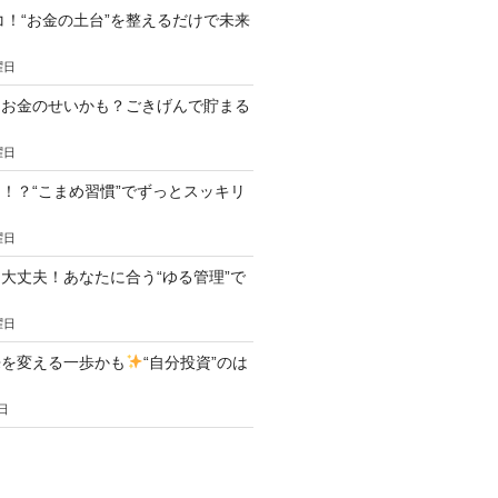
ココ！“お金の土台”を整えるだけで未来
曜日
、お金のせいかも？ごきげんで貯まる
曜日
！？“こまめ習慣”でずっとスッキリ
曜日
大丈夫！あなたに合う“ゆる管理”で
曜日
来を変える一歩かも
“自分投資”のは
日