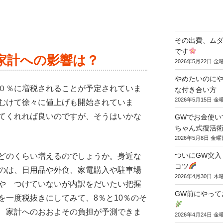
その出費、ム
です
家計への影響は？
2026年5月22日 金
やめたいのに
０％に増税されることが予定されていま
な付き合い方
2026年5月15日 金
むけて徐々に値上げも開始されていま
てくれれば良いのですが、そうはいかな
GWでお金使い
ちゃん式復活術
2026年5月8日 金曜
ついにGW突入
どのくらい増えるのでしょうか。身近な
コツ
のは、日用品や外食、家電購入や駐車場
2026年4月30日 木
や つけていないが内訳をだいたい把握
GW前にやって
を一度税抜きにしてみて、8％と10％のそ
 家計へのおおよその負担が予測できま
2026年4月24日 金