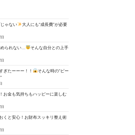
ダじゃない
大人にも“成長費”が必要
曜日
やめられない…
そんな自分との上手
曜日
すぎたーーー！！
そんな時の“ピー
”
日
！お金も気持ちもハッピーに楽しむ
曜日
おくと安心！お財布スッキリ整え術
曜日