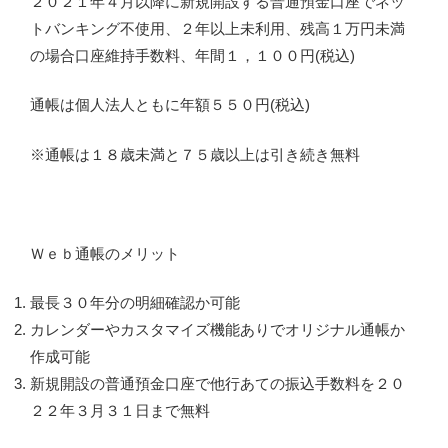
２０２１年４月以降に新規開設する普通預金口座でネッ
トバンキング不使用、２年以上未利用、残高１万円未満
の場合口座維持手数料、年間１，１００円(税込)
通帳は個人法人ともに年額５５０円(税込)
※通帳は１８歳未満と７５歳以上は引き続き無料
Ｗｅｂ通帳のメリット
最長３０年分の明細確認か可能
カレンダーやカスタマイズ機能ありでオリジナル通帳か
作成可能
新規開設の普通預金口座で他行あての振込手数料を２０
２２年３月３１日まで無料