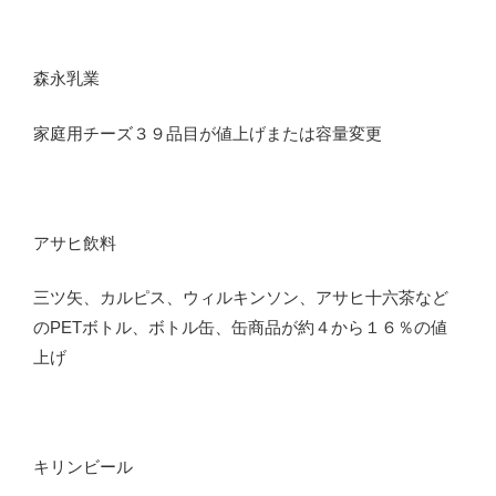
森永乳業
家庭用チーズ３９品目が値上げまたは容量変更
アサヒ飲料
三ツ矢、カルピス、ウィルキンソン、アサヒ十六茶など
のPETボトル、ボトル缶、缶商品が約４から１６％の値
上げ
キリンビール