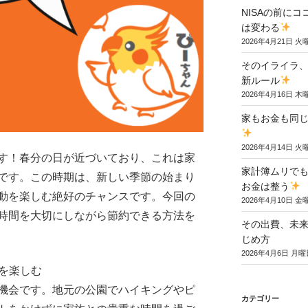
NISAの前に
は変わる
2026年4月21日 火
そのイライラ
新ルール
2026年4月16日 木
家もお金も同じ
2026年4月14日 火
す！春分の日が近づいており、これは家
家計簿ムリでも
です。この時期は、新しい季節の始まり
お金は整う
動を楽しむ絶好のチャンスです。今回の
2026年4月10日 金
時間を大切にしながら節約できる方法を
その出費、未
じめ方
2026年4月6日 月曜
ィを楽しむ
機会です。地元の公園でハイキングやピ
カテゴリー