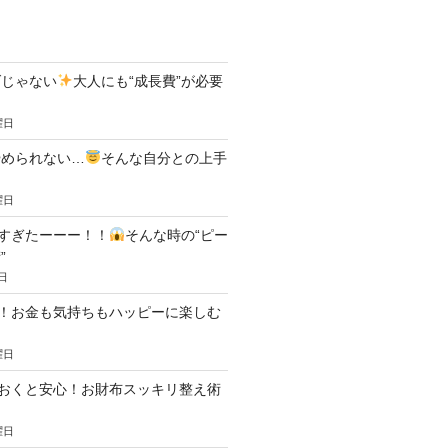
ダじゃない
大人にも“成長費”が必要
曜日
やめられない…
そんな自分との上手
曜日
すぎたーーー！！
そんな時の“ピー
”
日
！お金も気持ちもハッピーに楽しむ
曜日
おくと安心！お財布スッキリ整え術
曜日