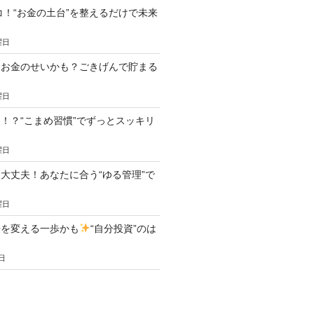
ココ！“お金の土台”を整えるだけで未来
曜日
、お金のせいかも？ごきげんで貯まる
曜日
！？“こまめ習慣”でずっとスッキリ
曜日
大丈夫！あなたに合う“ゆる管理”で
曜日
来を変える一歩かも
“自分投資”のは
日