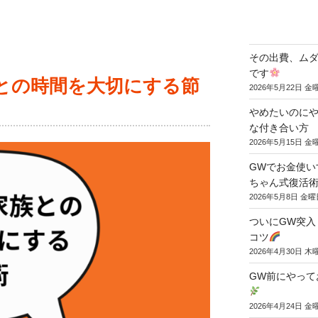
その出費、ム
です
との時間を大切にする節
2026年5月22日 金
やめたいのに
な付き合い方
2026年5月15日 金
GWでお金使い
ちゃん式復活術
2026年5月8日 金曜
ついにGW突入
コツ
2026年4月30日 木
GW前にやって
2026年4月24日 金