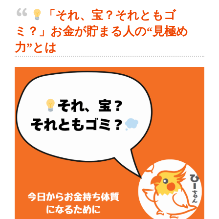
「それ、宝？それともゴ
ミ？」お金が貯まる人の“見極め
力”とは